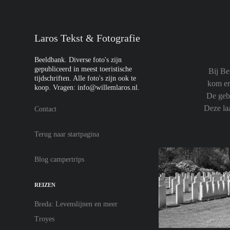
Laros Tekst & Fotografie
Beeldbank. Diverse foto's zijn 
gepubliceerd in meest toeristische 
Bij Be
tijdschriften. Alle foto's zijn ook te 
kom er 
koop. Vragen: info@willemlaros.nl. 
De geb
Deze laa
Contact
Terug naar startpagina
Blog campertrips
REIZEN
Breda: Levenslijnen en meer
Troyes