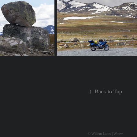
↑
Back to Top
© Willem Laros | Wouw