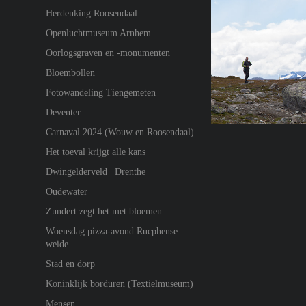
Herdenking Roosendaal
Openluchtmuseum Arnhem
Oorlogsgraven en -monumenten
Bloembollen
Fotowandeling Tiengemeten
Deventer
Carnaval 2024 (Wouw en Roosendaal)
Het toeval krijgt alle kans
Dwingelderveld | Drenthe
Oudewater
Zundert zegt het met bloemen
Woensdag pizza-avond Rucphense
weide
Stad en dorp
Koninklijk borduren (Textielmuseum)
Mensen