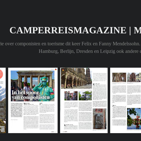
CAMPERREISMAGAZINE | 
rie over componisten en toerisme dit keer Felix en Fanny Mendelssohn
Hamburg, Berlijn, Dresden en Leipzig ook andere 