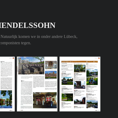
MENDELSSOHN
. Natuurlijk komen we in onder andere Lübeck,
componisten tegen.