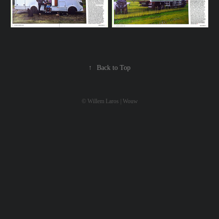
↑
Back to Top
© Willem Laros | Wouw